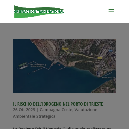
IL RISCHIO DELL’IDROGENO NEL PORTO DI TRIESTE
26 Ott 2023
|
Campagna Coste
,
Valutazione
Ambientale Strategica
La Regione Friuli Venezia Giulia vuole realizzare nel