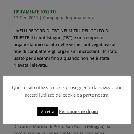
TIPICAMENTE TOSSICO
17 Gen 2011
|
Campagna Inquinamento
LIVELLI RECORD DI TBT NEI MITILI DEL GOLFO DI
TRIESTE Il tributilstagno (TBT) è un composto
organostannico usato nelle vernici antivegatitive al
fine di combattere gli organismi incrostanti. E’ stato
usato per decenni fino a quando non ne è stata
rilevata l’elevata...
ULTIME NEWS
Questo sito utilizza cookie, proseguendo la navigazione
IL RISCHIO DELL’IDROGENO NEL PORTO DI TRIESTE
accetti l'utilizzo dei cookie da parte nostra.
26 Ottobre 2023
Il libro-inchiesta “Tracce di legalità” di Roberto
Per saperne di più
Accetta
Giurastante
1 Ottobre 2019
Discarica Marina di Porto San Rocco (Muggia): la
Commissione Europea conferma la condanna