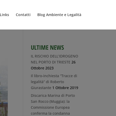
Links
Contatti
Blog Ambiente e Legalità
ULTIME NEWS
IL RISCHIO DELL’IDROGENO
NEL PORTO DI TRIESTE
26
Ottobre 2023
Il libro-inchiesta “Tracce di
legalità” di Roberto
Giurastante
1 Ottobre 2019
Discarica Marina di Porto
San Rocco (Muggia): la
Commissione Europea
conferma la condanna