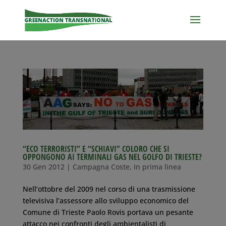
“ECO TERRORISTI” E “SCHIAVI” COLORO CHE SI
OPPONGONO AI TERMINALI GAS NEL GOLFO DI TRIESTE?
30 Gen 2012
|
Campagna Coste
,
In prima linea
Nell’ottobre del 2009 nel corso di una trasmissione
televisiva l’assessore allo sviluppo economico del
Comune di Trieste Paolo Rovis portava un pesante
attacco nei confronti degli ambientalisti di