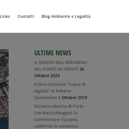
Links
Contatti
Blog Ambiente e Legalità
ULTIME NEWS
IL RISCHIO DELL’IDROGENO
NEL PORTO DI TRIESTE
26
Ottobre 2023
Il libro-inchiesta “Tracce di
legalità” di Roberto
Giurastante
1 Ottobre 2019
Discarica Marina di Porto
San Rocco (Muggia): la
Commissione Europea
conferma la condanna