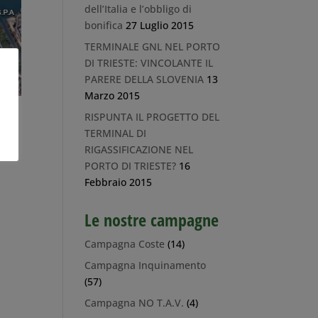
dell’Italia e l’obbligo di
bonifica
27 Luglio 2015
TERMINALE GNL NEL PORTO
DI TRIESTE: VINCOLANTE IL
PARERE DELLA SLOVENIA
13
Marzo 2015
RISPUNTA IL PROGETTO DEL
TERMINAL DI
RIGASSIFICAZIONE NEL
PORTO DI TRIESTE?
16
Febbraio 2015
Le nostre campagne
Campagna Coste
(14)
Campagna Inquinamento
(57)
Campagna NO T.A.V.
(4)