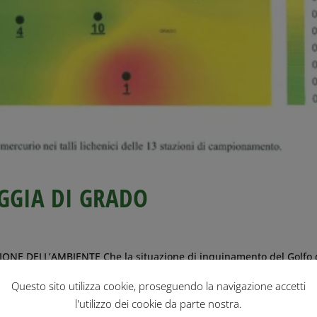
GGIA DI GRADO
E DELL’AMBIENTE Che la situazione di inquinamento del Golfo 
iccolo bacino situato nella parte settentrionale estrema del Mare
Questo sito utilizza cookie, proseguendo la navigazione accetti
e...
l'utilizzo dei cookie da parte nostra.