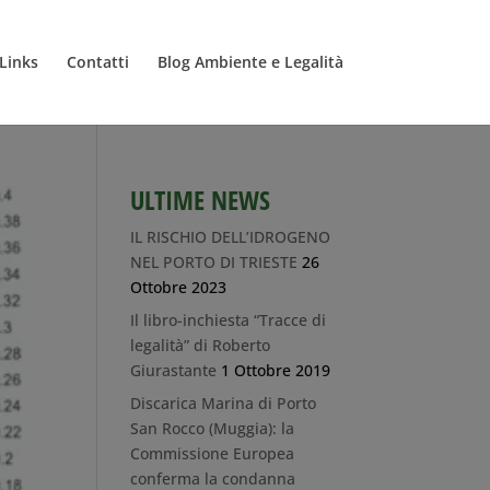
Links
Contatti
Blog Ambiente e Legalità
ULTIME NEWS
IL RISCHIO DELL’IDROGENO
NEL PORTO DI TRIESTE
26
Ottobre 2023
Il libro-inchiesta “Tracce di
legalità” di Roberto
Giurastante
1 Ottobre 2019
Discarica Marina di Porto
San Rocco (Muggia): la
Commissione Europea
conferma la condanna