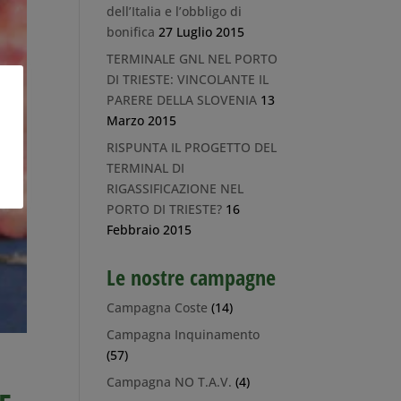
dell’Italia e l’obbligo di
bonifica
27 Luglio 2015
TERMINALE GNL NEL PORTO
DI TRIESTE: VINCOLANTE IL
PARERE DELLA SLOVENIA
13
Marzo 2015
RISPUNTA IL PROGETTO DEL
TERMINAL DI
RIGASSIFICAZIONE NEL
PORTO DI TRIESTE?
16
Febbraio 2015
Le nostre campagne
Campagna Coste
(14)
Campagna Inquinamento
(57)
Campagna NO T.A.V.
(4)