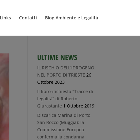
Links
Contatti
Blog Ambiente e Legalità
ULTIME NEWS
IL RISCHIO DELL’IDROGENO
NEL PORTO DI TRIESTE
26
Ottobre 2023
Il libro-inchiesta “Tracce di
legalità” di Roberto
Giurastante
1 Ottobre 2019
Discarica Marina di Porto
San Rocco (Muggia): la
Commissione Europea
conferma la condanna