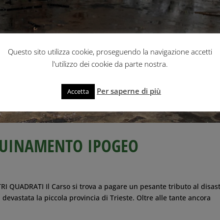
Questo sito utilizza cookie, proseguendo la navigazione accetti
l'utilizzo dei cookie da parte nostra.
Per saperne di più
Accetta
NQUINAMENTO IPOGEO
UADRATI Il Carso si trova a pagare un pesante tributo al disas
devastata la piccola provincia di Trieste. Oltre alle tante ancora