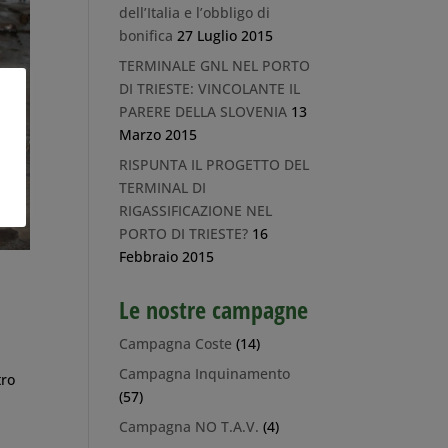
dell’Italia e l’obbligo di
bonifica
27 Luglio 2015
TERMINALE GNL NEL PORTO
DI TRIESTE: VINCOLANTE IL
PARERE DELLA SLOVENIA
13
Marzo 2015
RISPUNTA IL PROGETTO DEL
TERMINAL DI
RIGASSIFICAZIONE NEL
PORTO DI TRIESTE?
16
Febbraio 2015
Le nostre campagne
Campagna Coste
(14)
Campagna Inquinamento
tro
(57)
Campagna NO T.A.V.
(4)