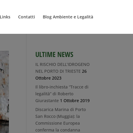
Links
Contatti
Blog Ambiente e Legalità
ULTIME NEWS
IL RISCHIO DELL’IDROGENO
NEL PORTO DI TRIESTE
26
Ottobre 2023
Il libro-inchiesta “Tracce di
legalità” di Roberto
Giurastante
1 Ottobre 2019
Discarica Marina di Porto
San Rocco (Muggia): la
Commissione Europea
conferma la condanna