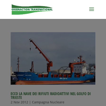
ECCO LA NAVE DEI RIFIUTI RADIOATTIVI NEL GOLFO DI
TRIESTE
2 Nov 2012
|
Campagna Nucleare