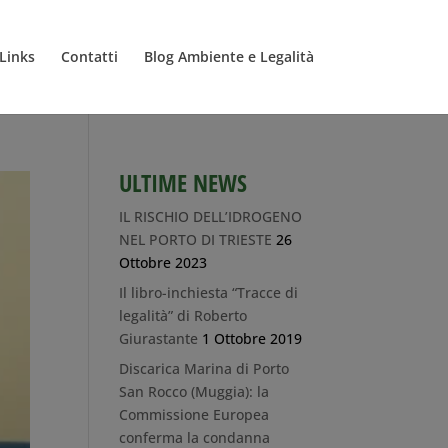
Links
Contatti
Blog Ambiente e Legalità
ULTIME NEWS
IL RISCHIO DELL’IDROGENO
NEL PORTO DI TRIESTE
26
Ottobre 2023
Il libro-inchiesta “Tracce di
legalità” di Roberto
Giurastante
1 Ottobre 2019
Discarica Marina di Porto
San Rocco (Muggia): la
Commissione Europea
conferma la condanna