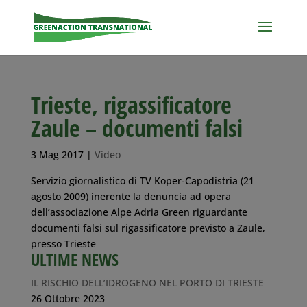
Trieste, rigassificatore
Zaule – documenti falsi
3 Mag 2017
|
Video
Servizio giornalistico di TV Koper-Capodistria (21
agosto 2009) inerente la denuncia ad opera
dell’associazione Alpe Adria Green riguardante
documenti falsi sul rigassificatore previsto a Zaule,
presso Trieste
ULTIME NEWS
IL RISCHIO DELL’IDROGENO NEL PORTO DI TRIESTE
26 Ottobre 2023