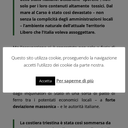
solo per i loro contenuti altamente tossici. Dal
mare al Carso è stato così devastato – non
senza la complicità degli amministrazioni locali
– l’ambiente naturale dell’attuale Territorio
Libero che l’Italia voleva assoggettare.
Ma l’occupazione si è concretata non solo a furia di
discariche, ma anche con una pesante
Questo sito utilizza cookie, proseguendo la navigazione
urbanizzazione delle zone di maggior pregio del
accetti l'utilizzo dei cookie da parte nostra.
territorio. Il partito del cemento qui ha avuto via
libera da parte delle autorità
amministratrici italiane, e ha imposto piani
Per saperne di più
Accetta
urbanistici che hanno violentato le aree non toccate
dagli inquinatori di Stato in una sorta di patto di
ferro tra i potentati economici locali – a
forte
deviazione massonica
– e le autorità italiane.
La costiera triestina è stata così sommersa da