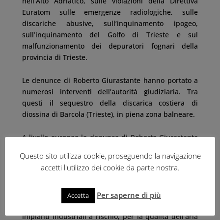
nell’Alto Adriatico, sulle violazioni della Direttiva
Euratom sulle emergenze radiologiche, sulle
discariche abusive, sull’inquinamento ipogeo,
sull’inquinamento del Golfo di Trieste e sul
malfunzionamento dei depuratori fognari della
provincia di Trieste.
Le denunce di Roberto Giurastante hanno portato a
numerosi interventi dell’autorità giudiziaria. Tra
questi il sequestro della discarica costiera di
diossina di Barcola (Trieste), in piena zona balneare.
A livello europeo le denunce di Roberto Giurastante
hanno portato a procedimenti di infrazione contro
Questo sito utilizza cookie, proseguendo la navigazione
l’Italia per mancato rispetto delle normative
accetti l'utilizzo dei cookie da parte nostra.
comunitarie sullo smaltimento dei rifiuti, per la
depurazione delle acque, per la mancata
prevenzione radiologica (caso centrale nucleare di
Per saperne di più
Accetta
Krško), per la violazione delle Direttive Seveso per gli
impianti industriali a rischio, per la qualità dell’aria