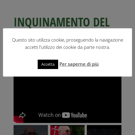
INQUINAMENTO DEL
MARE
Questo sito utilizza cookie, proseguendo la navigazione
accetti l'utilizzo dei cookie da parte nostra.
Per saperne di più
Accetta