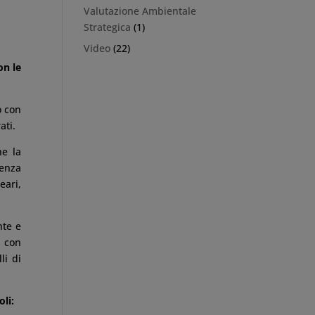
Valutazione Ambientale
Strategica
(1)
Video
(22)
on le
o con
ati.
he la
uenza
eari,
nte e
a con
li di
oli: