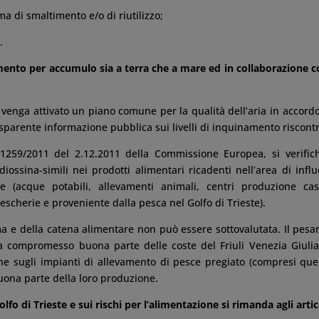
ma di smaltimento e/o di riutilizzo;
.
mento per accumulo sia a terra che a mare ed in collaborazione c
 venga attivato un piano comune per la qualità dell’aria in accord
sparente informazione pubblica sui livelli di inquinamento riscontr
259/2011 del 2.12.2011 della Commissione Europea, si verific
ossina-simili nei prodotti alimentari ricadenti nell’area di infl
ste (acque potabili, allevamenti animali, centri produzione cas
pescherie e proveniente dalla pesca nel Golfo di Trieste).
ma e della catena alimentare non può essere sottovalutata. Il pesa
 compromesso buona parte delle coste del Friuli Venezia Giuli
 sugli impianti di allevamento di pesce pregiato (compresi quel
 buona parte della loro produzione.
o di Trieste e sui rischi per l’alimentazione si rimanda agli artic