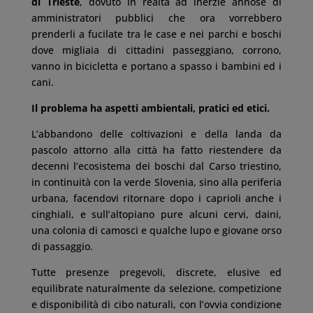
di Trieste
, dovuto in realtà ad inerzie annose di
amministratori pubblici che ora vorrebbero
prenderli a fucilate tra le case e nei parchi e boschi
dove migliaia di cittadini passeggiano, corrono,
vanno in bicicletta e portano a spasso i bambini ed i
cani.
Il problema ha aspetti ambientali, pratici ed etici.
L’abbandono delle coltivazioni e della landa da
pascolo attorno alla città ha fatto riestendere da
decenni l’ecosistema dei boschi dal Carso triestino,
in continuità con la verde Slovenia, sino alla periferia
urbana, facendovi ritornare dopo i caprioli anche i
cinghiali, e sull’altopiano pure alcuni cervi, daini,
una colonia di camosci e qualche lupo e giovane orso
di passaggio.
Tutte presenze pregevoli, discrete, elusive ed
equilibrate naturalmente da selezione, competizione
e disponibilità di cibo naturali, con l’ovvia condizione