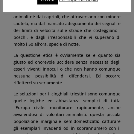
I rischi per il traffico non dipendono inoltre da questi
animali né dai caprioli, che attraversano con minore
cautela, ma dal mancato adeguamento dei segnali e
dei limiti di velocità sulle strade che costeggiano i
boschi, e dagli irresponsabili che vi superano di
molto i 50 all’ora, specie di notte.
La questione etica è ovviamente se e quanto sia
giusto ed onorevole uccidere senza necessità degli
esseri viventi innocui o che non hanno comunque
nessuna possibilità di difendersi. Ed occorre
rifletterci su seriamente.
Le soluzioni per i cinghiali triestini sono comunque
quelle logiche ed abbastanza semplici di tutta
l’Europa civile: monitorare rapidamente, anche
avvalendosi di volontari animalisti, questa piccola
popolazione marginale semidomesticata; catturare
gli esemplari invadenti od in soprannumero con il