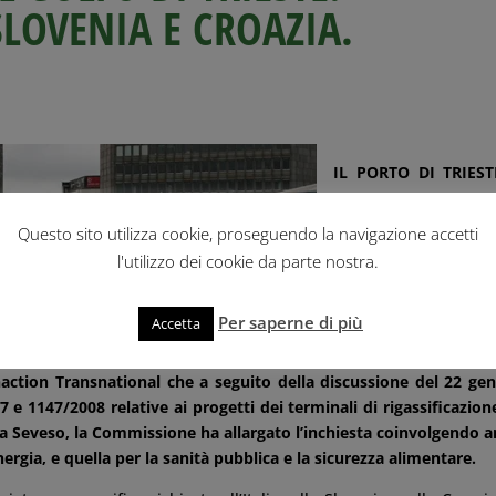
SLOVENIA E CROAZIA.
IL PORTO DI TRIEST
OSSERVAZIONE SPEC
DALL’UNIONE EURO
Questo sito utilizza cookie, proseguendo la navigazione accetti
l'utilizzo dei cookie da parte nostra.
Trieste, 15 marzo 201
Con comunicazione d
Per saperne di più
Accetta
marzo la Commiss
per le petizioni
tion Transnational che a seguito della discussione del 22 ge
 e 1147/2008 relative ai progetti dei terminali di rigassificazion
tiva Seveso, la Commissione ha allargato l’inchiesta coinvolgendo 
nergia, e quella per la sanità pubblica e la sicurezza alimentare.