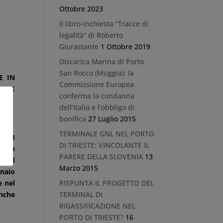
Ottobre 2023
Il libro-inchiesta “Tracce di
legalità” di Roberto
Giurastante
1 Ottobre 2019
Discarica Marina di Porto
San Rocco (Muggia): la
E IN
Commissione Europea
IALE
conferma la condanna
PEA
dell’Italia e l’obbligo di
3
bonifica
27 Luglio 2015
TERMINALE GNL NEL PORTO
ell’8
DI TRIESTE: VINCOLANTE IL
ione
PARERE DELLA SLOVENIA
13
 del
Marzo 2015
nnaio
e nel
RISPUNTA IL PROGETTO DEL
anche
TERMINAL DI
RIGASSIFICAZIONE NEL
PORTO DI TRIESTE?
16