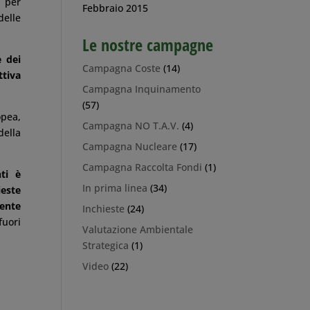
a per
Febbraio 2015
delle
Le nostre campagne
e dei
Campagna Coste
(14)
ttiva
Campagna Inquinamento
(57)
opea,
Campagna NO T.A.V.
(4)
della
Campagna Nucleare
(17)
Campagna Raccolta Fondi
(1)
nti è
In prima linea
(34)
este
ente
Inchieste
(24)
fuori
Valutazione Ambientale
Strategica
(1)
Video
(22)