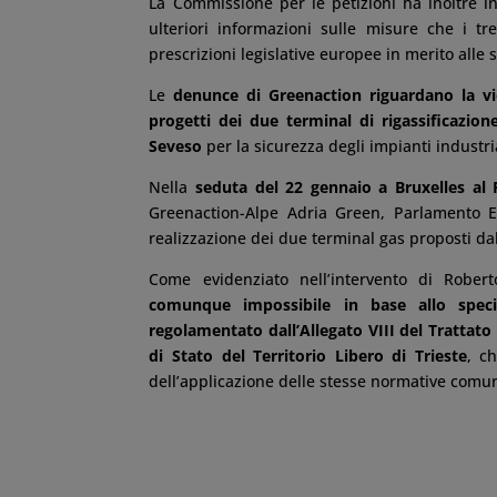
La Commissione per le petizioni ha inoltre invi
ulteriori informazioni sulle misure che i tr
prescrizioni legislative europee in merito alle 
Le
denunce di Greenaction riguardano la vi
progetti dei due terminal di rigassificazione
Seveso
per la sicurezza degli impianti industria
Nella
seduta del 22 gennaio a Bruxelles al
Greenaction-Alpe Adria Green, Parlamento Eu
realizzazione dei due terminal gas proposti dall
Come evidenziato nell’intervento di Rober
comunque impossibile in base allo specia
regolamentato dall’Allegato VIII del Trattato
di Stato del Territorio Libero di Trieste
, c
dell’applicazione delle stesse normative comun