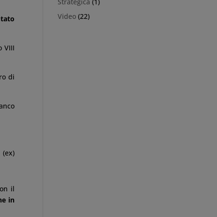
Strategica
(1)
Video
(22)
Stato
 VIII
ro di
ranco
 (ex)
on il
ne in