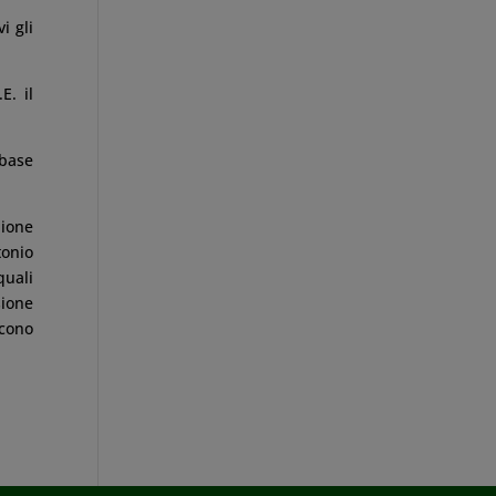
i gli
E. il
 base
nione
tonio
quali
sione
scono