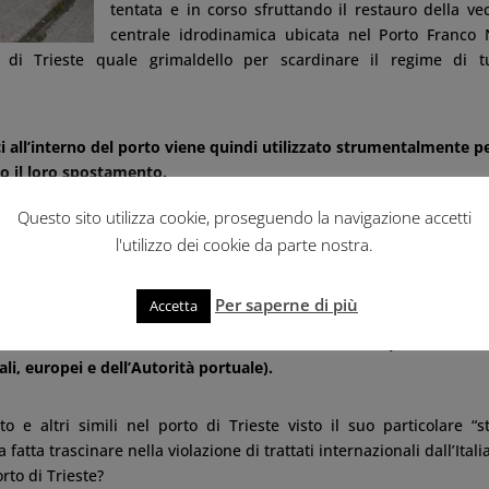
tentata e in corso sfruttando il restauro della ve
centrale idrodinamica ubicata nel Porto Franco
) di Trieste quale grimaldello per scardinare il regime di t
ici all’interno del porto viene quindi utilizzato strumentalmente p
 o il loro spostamento.
Questo sito utilizza cookie, proseguendo la navigazione accetti
n le interviste ai rappresentanti dell’associazione Italia Nostra – c
l'utilizzo dei cookie da parte nostra.
o, con un titolo con non lascia molti dubbi sulle reali intenzioni 
o Franco si può spostare dopo il restauro”.
Per saperne di più
Accetta
enuto a costare la bella cifra di 12 milioni di euro coperti in buon
ali, europei e dell’Autorità portuale).
 e altri simili nel porto di Trieste visto il suo particolare “s
 fatta trascinare nella violazione di trattati internazionali dall’Itali
rto di Trieste?