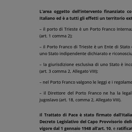
L’area oggetto dell’intervento finanziato c
Italiano ed è a tutti gli effetti un territorio ex
– il porto di Trieste è un Porto Franco Internaz
(art. 1 comma 2);
– il Porto Franco di Trieste è un Ente di Stato 
uno Stato indipendente dichiarato e riconosciuto
– la giurisdizione esclusiva di uno Stato è inc
(art. 3 comma 2, Allegato VIII);
– nel Porto Franco valgono le leggi e i regolament
– il Direttore del Porto Franco ne ha la leg
jugoslavo (art. 18, comma 2, Allegato VIII).
Il Trattato di Pace è stato firmato dall’Itali
Decreto Legislativo del Capo Provvisorio del
vigore dal 1 gennaio 1948 all’art. 10
, e
ratific