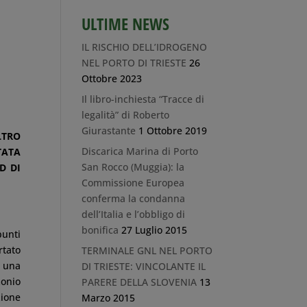
ULTIME NEWS
IL RISCHIO DELL’IDROGENO
NEL PORTO DI TRIESTE
26
Ottobre 2023
Il libro-inchiesta “Tracce di
legalità” di Roberto
Giurastante
1 Ottobre 2019
LTRO
Discarica Marina di Porto
ATA
San Rocco (Muggia): la
D DI
Commissione Europea
conferma la condanna
dell’Italia e l’obbligo di
bonifica
27 Luglio 2015
punti
rtato
TERMINALE GNL NEL PORTO
i una
DI TRIESTE: VINCOLANTE IL
monio
PARERE DELLA SLOVENIA
13
zione
Marzo 2015