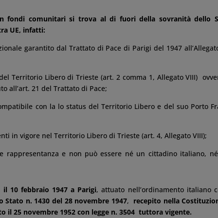
on fondi comunitari si trova al di fuori della sovranità dello 
tra UE, infatti:
ionale garantito dal Trattato di Pace di Parigi del 1947 all’Allegato
del Territorio Libero di Trieste (art. 2 comma 1, Allegato VIII) ovve
 all’art. 21 del Trattato di Pace;
ompatibile con la lo status del Territorio Libero e del suo Porto F
i in vigore nel Territorio Libero di Trieste (art. 4, Allegato VIII);
ale rappresentanza e non può essere né un cittadino italiano, né
a il 10 febbraio 1947 a Parigi
, attuato nell’ordinamento italiano c
lo Stato n. 1430 del 28 novembre 1947
,
recepito nella Costituzio
ato il 25 novembre 1952 con legge n. 3504 tuttora vigente.