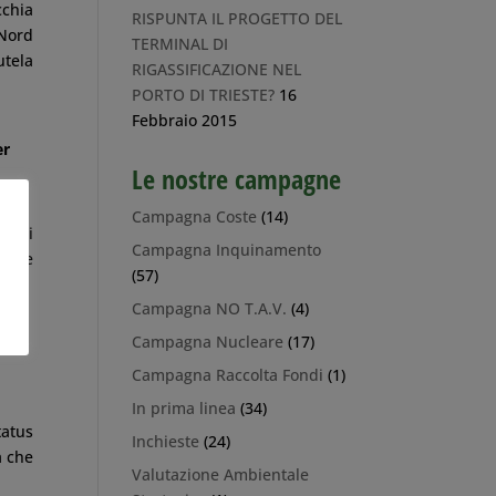
cchia
RISPUNTA IL PROGETTO DEL
 Nord
TERMINAL DI
utela
RIGASSIFICAZIONE NEL
PORTO DI TRIESTE?
16
Febbraio 2015
er
Le nostre campagne
Campagna Coste
(14)
he si
Campagna Inquinamento
delle
(57)
Campagna NO T.A.V.
(4)
Campagna Nucleare
(17)
a
Campagna Raccolta Fondi
(1)
In prima linea
(34)
tatus
Inchieste
(24)
a che
Valutazione Ambientale