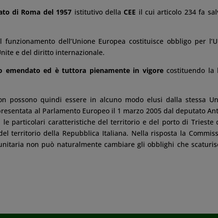
ttato di Roma del 1957
istitutivo della
CEE
il cui articolo 234 fa salv
l funzionamento dell’Unione Europea costituisce obbligo per l’U.
nite e del diritto internazionale.
to emendato ed è tuttora pienamente in vigore
costituendo la
 non possono quindi essere in alcuno modo elusi dalla stessa U
e presentata al Parlamento Europeo il 1 marzo 2005 dal deputato An
e particolari caratteristiche del territorio e del porto di Trieste 
del territorio della Repubblica Italiana. Nella risposta la Commis
unitaria non può naturalmente cambiare gli obblighi che scaturi