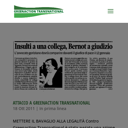
ATTACCO A GREENACTION TRANSNATIONAL
18 Ott 2011
|
In prima linea
METTERE IL BAVAGLIO ALLA LEGALITÀ Contro
Greenaction Transnational è stata avviata una azione