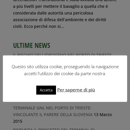
a più livelli per mettere il bavaglio a quella che è
considerata dalle autorità una pericolosa
associazione di difesa dell’ambiente e dei diritti
civili. Ecco perché non si...
ULTIME NEWS
IL RISCHIO DELL’IDROGENO NEL PORTO DI TRIESTE
26 Ottobre 2023
Questo sito utilizza cookie, proseguendo la navigazione
Il libro-inchiesta “Tracce di legalità” di Roberto
accetti l'utilizzo dei cookie da parte nostra.
Giurastante
1 Ottobre 2019
Discarica Marina di Porto San Rocco (Muggia): la
Per saperne di più
Accetta
Commissione Europea conferma la condanna
dell’Italia e l’obbligo di bonifica
27 Luglio 2015
TERMINALE GNL NEL PORTO DI TRIESTE:
VINCOLANTE IL PARERE DELLA SLOVENIA
13 Marzo
2015
RISPUNTA IL PROGETTO DEL TERMINAL DI