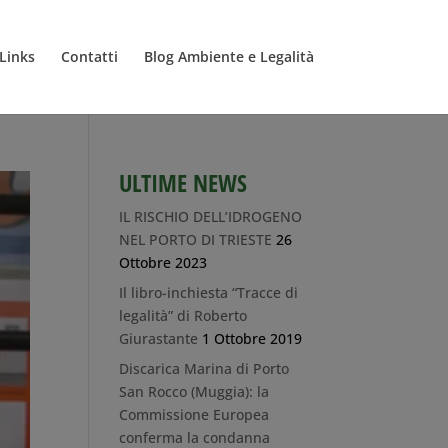
Links
Contatti
Blog Ambiente e Legalità
ULTIME NEWS
IL RISCHIO DELL’IDROGENO
NEL PORTO DI TRIESTE
26
Ottobre 2023
Il libro-inchiesta “Tracce di
legalità” di Roberto
Giurastante
1 Ottobre 2019
Discarica Marina di Porto
San Rocco (Muggia): la
Commissione Europea
conferma la condanna