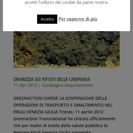
accetti l'utilizzo dei cookie da parte nostra.
Per saperne di più
Accetta
CHIAREZZA SUI RIFIUTI DELLA CAMPANIA
11 Apr 2012
|
Campagna Inquinamento
GREENACTION CHIEDE LA SOSPENSIONE DELLE
OPERAZIONI DI TRASPORTO E SMALTIMENTO NEL
FRIULI VENEZIA GIULIA Trieste, 11 aprile 2012
Greenaction Transnational ha chiesto ufficialmente
che per motivi di tutela della salute pubblica la
Regione Friuli Venezia Giulia sospenda...