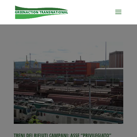
TRENI DEI RIFIUTI CAMPANI: ASSE “PRIVILEGIATO”