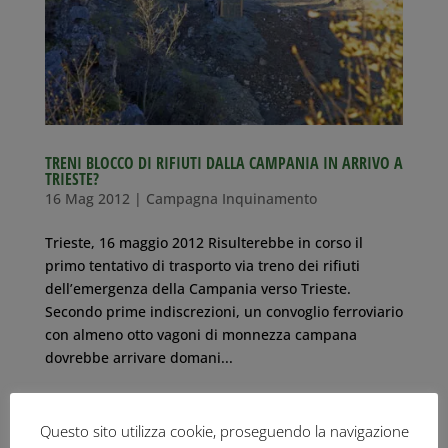
TRENI BLOCCO DI RIFIUTI DALLA CAMPANIA IN ARRIVO A
TRIESTE?
16 Mag 2012
|
Campagna Inquinamento
Trieste, 16 maggio 2012 Risulterebbe in corso il
primo tentativo di trasporto via treno dei rifiuti
dell’emergenza della Campania verso Trieste.
Secondo prime indiscrezioni, un convoglio ferroviario
con almeno otto vagoni di monnezza campana
dovrebbe arrivare domani...
Questo sito utilizza cookie, proseguendo la navigazione