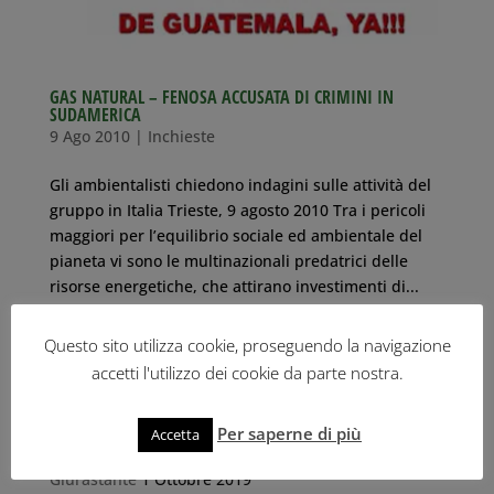
GAS NATURAL – FENOSA ACCUSATA DI CRIMINI IN
SUDAMERICA
9 Ago 2010
|
Inchieste
Gli ambientalisti chiedono indagini sulle attività del
gruppo in Italia Trieste, 9 agosto 2010 Tra i pericoli
maggiori per l’equilibrio sociale ed ambientale del
pianeta vi sono le multinazionali predatrici delle
risorse energetiche, che attirano investimenti di...
Questo sito utilizza cookie, proseguendo la navigazione
ULTIME NEWS
accetti l'utilizzo dei cookie da parte nostra.
IL RISCHIO DELL’IDROGENO NEL PORTO DI TRIESTE
26 Ottobre 2023
Per saperne di più
Accetta
Il libro-inchiesta “Tracce di legalità” di Roberto
Giurastante
1 Ottobre 2019