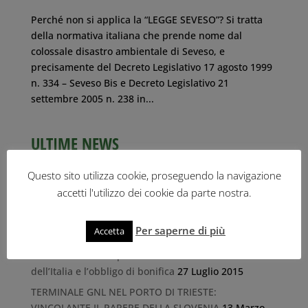
Perché non si applica la “LEGGE SEVESO”? Si tratta
della normativa italiana che prende nome dal
colossale disastro ambientale di Seveso, e
precisamente del Decreto Legislativo 17 agosto 1999
n. 334 – Seveso Bis e Decreto Legislativo 21
settembre 2005 n. 238 in...
ULTIME NEWS
IL RISCHIO DELL’IDROGENO NEL PORTO DI TRIESTE
Questo sito utilizza cookie, proseguendo la navigazione
26 Ottobre 2023
accetti l'utilizzo dei cookie da parte nostra.
Il libro-inchiesta “Tracce di legalità” di Roberto
Giurastante
1 Ottobre 2019
Per saperne di più
Accetta
Discarica Marina di Porto San Rocco (Muggia): la
Commissione Europea conferma la condanna
dell’Italia e l’obbligo di bonifica
27 Luglio 2015
TERMINALE GNL NEL PORTO DI TRIESTE:
VINCOLANTE IL PARERE DELLA SLOVENIA
13 Marzo