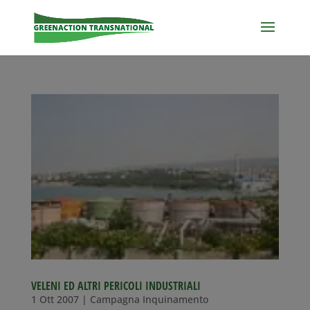
VELENI ED ALTRI PERICOLI INDUSTRIALI
1 Ott 2007
|
Campagna Inquinamento