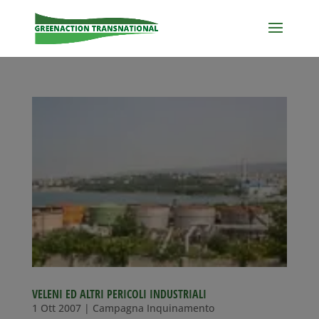
VELENI ED ALTRI PERICOLI INDUSTRIALI
1 Ott 2007
|
Campagna Inquinamento