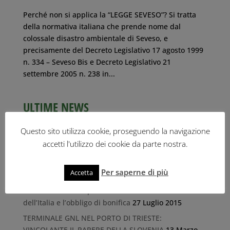
Perché non si applica la “LEGGE SEVESO”? Si tratta
della normativa italiana che prende nome dal
colossale disastro ambientale di Seveso, e
precisamente del Decreto Legislativo 17 agosto 1999
n. 334 – Seveso Bis e Decreto Legislativo 21
settembre 2005 n. 238 in...
ULTIME NEWS
IL RISCHIO DELL’IDROGENO NEL PORTO DI TRIESTE
Questo sito utilizza cookie, proseguendo la navigazione
26 Ottobre 2023
accetti l'utilizzo dei cookie da parte nostra.
Il libro-inchiesta “Tracce di legalità” di Roberto
Giurastante
1 Ottobre 2019
Per saperne di più
Accetta
Discarica Marina di Porto San Rocco (Muggia): la
Commissione Europea conferma la condanna
dell’Italia e l’obbligo di bonifica
27 Luglio 2015
TERMINALE GNL NEL PORTO DI TRIESTE:
VINCOLANTE IL PARERE DELLA SLOVENIA
13 Marzo