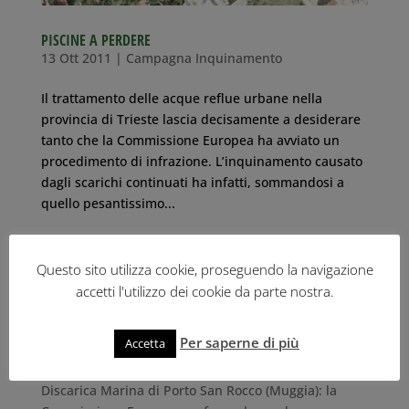
PISCINE A PERDERE
13 Ott 2011
|
Campagna Inquinamento
Il trattamento delle acque reflue urbane nella
provincia di Trieste lascia decisamente a desiderare
tanto che la Commissione Europea ha avviato un
procedimento di infrazione. L’inquinamento causato
dagli scarichi continuati ha infatti, sommandosi a
quello pesantissimo...
ULTIME NEWS
Questo sito utilizza cookie, proseguendo la navigazione
accetti l'utilizzo dei cookie da parte nostra.
IL RISCHIO DELL’IDROGENO NEL PORTO DI TRIESTE
26 Ottobre 2023
Per saperne di più
Il libro-inchiesta “Tracce di legalità” di Roberto
Accetta
Giurastante
1 Ottobre 2019
Discarica Marina di Porto San Rocco (Muggia): la