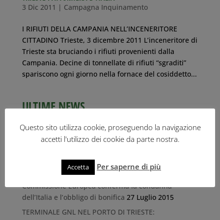
3 Dic 2011
|
Campagna Inquinamento
I RIFIUTI DELLA CAMPANIA NELL’INCENERITORE
CITTADINO Trieste, 3 dicembre 2011 L’inceneritore di
Trieste sta bruciando i rifiuti provenienti dalla
Campania. Decine di tonnellate di rifiuti “sgraditi”
spariscono ogni giorno nella fornace del cosiddetto...
ULTIME NEWS
IL RISCHIO DELL’IDROGENO NEL PORTO DI TRIESTE
Questo sito utilizza cookie, proseguendo la navigazione
26 Ottobre 2023
accetti l'utilizzo dei cookie da parte nostra.
Il libro-inchiesta “Tracce di legalità” di Roberto
Giurastante
1 Ottobre 2019
Per saperne di più
Accetta
Discarica Marina di Porto San Rocco (Muggia): la
Commissione Europea conferma la condanna
dell’Italia e l’obbligo di bonifica
27 Luglio 2015
TERMINALE GNL NEL PORTO DI TRIESTE: