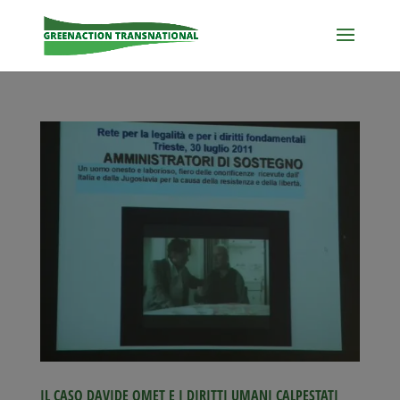
IL CASO DAVIDE OMET E I DIRITTI UMANI CALPESTATI