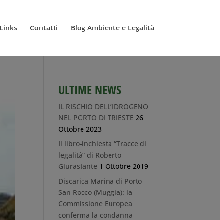
Links
Contatti
Blog Ambiente e Legalità
ULTIME NEWS
IL RISCHIO DELL’IDROGENO
NEL PORTO DI TRIESTE
26
Ottobre 2023
Il libro-inchiesta “Tracce di
legalità” di Roberto
Giurastante
1 Ottobre 2019
Discarica Marina di Porto
San Rocco (Muggia): la
Commissione Europea
conferma la condanna