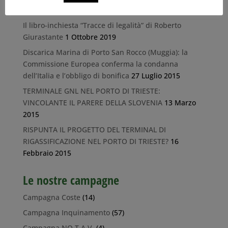
26 Ottobre 2023
Il libro-inchiesta “Tracce di legalità” di Roberto
Giurastante
1 Ottobre 2019
Discarica Marina di Porto San Rocco (Muggia): la
Commissione Europea conferma la condanna
dell’Italia e l’obbligo di bonifica
27 Luglio 2015
TERMINALE GNL NEL PORTO DI TRIESTE:
VINCOLANTE IL PARERE DELLA SLOVENIA
13 Marzo
2015
RISPUNTA IL PROGETTO DEL TERMINAL DI
RIGASSIFICAZIONE NEL PORTO DI TRIESTE?
16
Febbraio 2015
Le nostre campagne
Campagna Coste
(14)
Campagna Inquinamento
(57)
Campagna NO T.A.V.
(4)