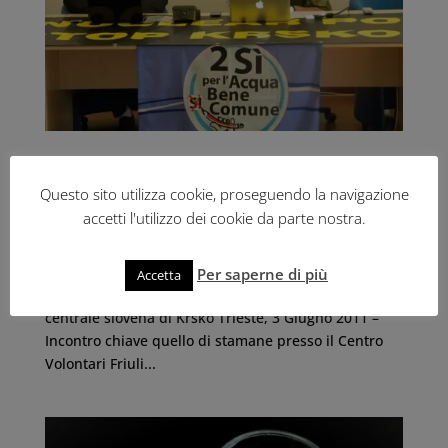
REFERENDUM E RISCHIO NUCLEARE: “RIPRENDIAMOCI LA
DEMOCRAZIA”, ORA!
Questo sito utilizza cookie, proseguendo la navigazione
3 Giu 2011
|
Campagna Nucleare
accetti l'utilizzo dei cookie da parte nostra.
Greenaction Transnational ed Il Popolo Viola Trieste
affrontano assieme le verità e le sfide del
Per saperne di più
Accetta
Referendum e del rischio nucleare legato alla
centrale slovena di Krško Trieste, 3 Giugno 2011 –
Incontro chiave quello di stamane presso il Centro
Volontari Friuli...