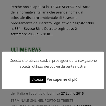
Perché non si applica la “LEGGE SEVESO”? Si tratta
della normativa italiana che prende nome dal
colossale disastro ambientale di Seveso, e
precisamente del Decreto Legislativo 17 agosto 1999
n. 334 – Seveso Bis e Decreto Legislativo 21
settembre 2005 n. 238 in...
ULTIME NEWS
IL RISCHIO DELL’IDROGENO NEL PORTO DI TRIESTE
Questo sito utilizza cookie, proseguendo la navigazione
26 Ottobre 2023
accetti l'utilizzo dei cookie da parte nostra.
Il libro-inchiesta “Tracce di legalità” di Roberto
Giurastante
1 Ottobre 2019
Per saperne di più
Accetta
Discarica Marina di Porto San Rocco (Muggia): la
Commissione Europea conferma la condanna
dell’Italia e l’obbligo di bonifica
27 Luglio 2015
TERMINALE GNL NEL PORTO DI TRIESTE:
VINCOLANTE IL PARERE DELLA SLOVENIA
13 Marzo