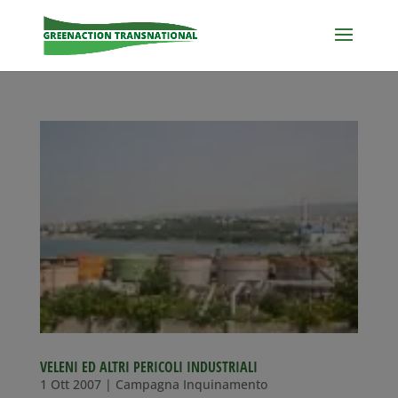
VELENI ED ALTRI PERICOLI INDUSTRIALI
1 Ott 2007
|
Campagna Inquinamento