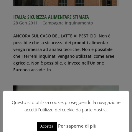
ITALIA: SICUREZZA ALIMENTARE STIMATA
28 Gen 2011
|
Campagna Inquinamento
ANCORA SUL CASO DEL LATTE AI PESTICIDI Non è
possibile che la sicurezza dei prodotti alimentari
venga rimessa ad analisi teoriche. Non è possibile
che i terreni inquinati vengano utilizzati come aree
agricole. Non è possibile, e invece nell’Unione
Europea accade. In...
Questo sito utilizza cookie, proseguendo la navigazione
accetti l'utilizzo dei cookie da parte nostra.
Per saperne di più
Accetta