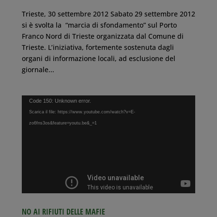
Trieste, 30 settembre 2012 Sabato 29 settembre 2012
si è svolta la “marcia di sfondamento” sul Porto
Franco Nord di Trieste organizzata dal Comune di
Trieste. L’iniziativa, fortemente sostenuta dagli
organi di informazione locali, ad esclusione del
giornale...
Video
Code 150: Unknown error.
Player
Scarica il file: https://www.youtube.com/watch?v=E-
zo6fns3os&feature=youtu.be&_=1
NO AI RIFIUTI DELLE MAFIE