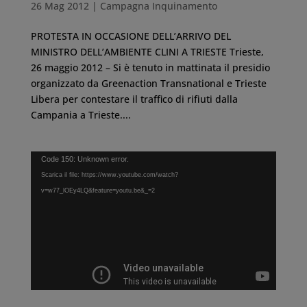
26 Mag 2012
|
Campagna Inquinamento
PROTESTA IN OCCASIONE DELL’ARRIVO DEL
MINISTRO DELL’AMBIENTE CLINI A TRIESTE Trieste,
26 maggio 2012 – Si è tenuto in mattinata il presidio
organizzato da Greenaction Transnational e Trieste
Libera per contestare il traffico di rifiuti dalla
Campania a Trieste....
Video
Code 150: Unknown error.
Player
Scarica il file: https://www.youtube.com/watch?
v=w77_lOEy4LQ&feature=youtu.be&_=2