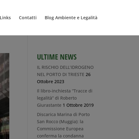
Links
Contatti
Blog Ambiente e Legalità
ULTIME NEWS
IL RISCHIO DELL’IDROGENO
NEL PORTO DI TRIESTE
26
Ottobre 2023
Il libro-inchiesta “Tracce di
legalità” di Roberto
Giurastante
1 Ottobre 2019
Discarica Marina di Porto
San Rocco (Muggia): la
Commissione Europea
conferma la condanna