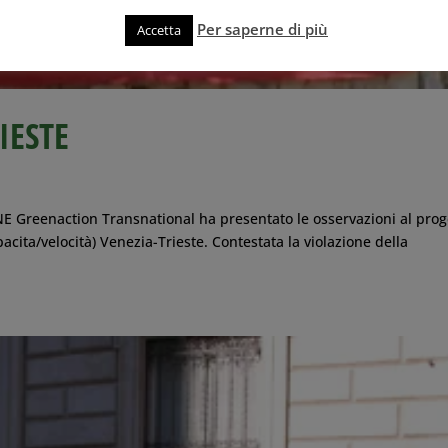
Per saperne di più
Accetta
IESTE
reenaction Transnational ha presentato le osservazioni al prog
pacita/velocità) Venezia-Trieste. Contestata la violazione della