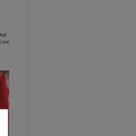
ALE
) sul