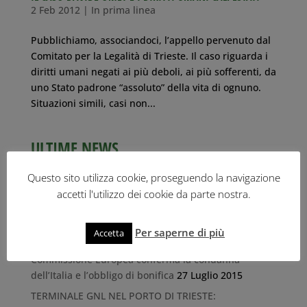
2 Feb 2012
|
In prima linea
Pubblichiamo, associandoci, l’appello pervenuto dal
Comitato per la Legalità di Trieste. Il caso riguarda i
diritti umani negati ai più deboli, ai più sofferenti, da
uno Stato padrone “assoluto” della vita di ognuno.
Situazioni simili, casi non...
ULTIME NEWS
IL RISCHIO DELL’IDROGENO NEL PORTO DI TRIESTE
Questo sito utilizza cookie, proseguendo la navigazione
26 Ottobre 2023
accetti l'utilizzo dei cookie da parte nostra.
Il libro-inchiesta “Tracce di legalità” di Roberto
Giurastante
1 Ottobre 2019
Per saperne di più
Accetta
Discarica Marina di Porto San Rocco (Muggia): la
Commissione Europea conferma la condanna
dell’Italia e l’obbligo di bonifica
27 Luglio 2015
TERMINALE GNL NEL PORTO DI TRIESTE: