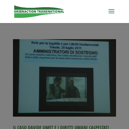
IL CASO DAVIDE OMET E I DIRITTI UMANI CALPESTATI