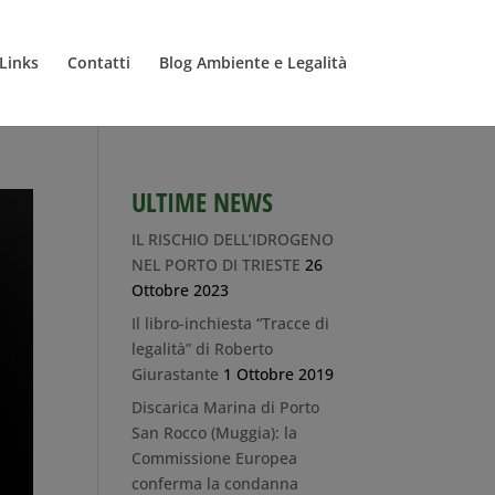
Links
Contatti
Blog Ambiente e Legalità
ULTIME NEWS
IL RISCHIO DELL’IDROGENO
NEL PORTO DI TRIESTE
26
Ottobre 2023
Il libro-inchiesta “Tracce di
legalità” di Roberto
Giurastante
1 Ottobre 2019
Discarica Marina di Porto
San Rocco (Muggia): la
Commissione Europea
conferma la condanna