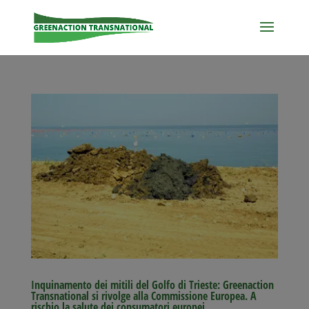
Inquinamento dei mitili del Golfo di Trieste: Greenaction
Transnational si rivolge alla Commissione Europea. A
rischio la salute dei consumatori europei.