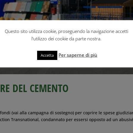
Questo sito utilizza cookie, proseguendo la navigazione accetti
l'utilizzo dei cookie da parte nostra.
Per saperne di più
Accetta
ORE DEL CEMENTO
fondi (vai alla campagna di sostegno) per coprire le spese giudizia
action Transnational, condannato per essersi opposto ad un abusi