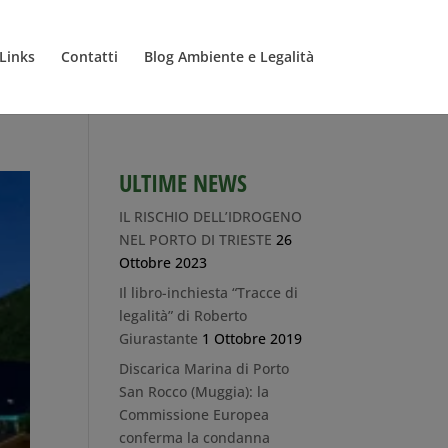
Links
Contatti
Blog Ambiente e Legalità
ULTIME NEWS
IL RISCHIO DELL’IDROGENO
NEL PORTO DI TRIESTE
26
Ottobre 2023
Il libro-inchiesta “Tracce di
legalità” di Roberto
Giurastante
1 Ottobre 2019
Discarica Marina di Porto
San Rocco (Muggia): la
Commissione Europea
conferma la condanna