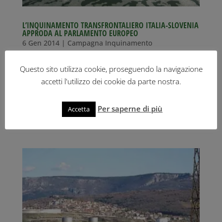
L’INQUINAMENTO TRANSFRONTALIERO ITALIA-SLOVENIA
APPRODA AL PARLAMENTO EUROPEO
6 Gen 2014
|
Campagna Inquinamento
SOTTO ACCUSA FERRIERA DI SERVOLA,
Questo sito utilizza cookie, proseguendo la navigazione
INCENERITORE E DEPURATORE FOGNARIO DI TRIESTE
accetti l'utilizzo dei cookie da parte nostra.
Il Parlamento Europeo ha accolto la petizione (a cui è
stato assegnato il n° 1459/07) presentata da
Per saperne di più
Accetta
Greenaction Transnational sull’inquinamento
industriale continuato della città e...