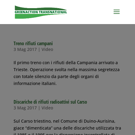
Treno rifiuti campani
3 Mag 2017
|
Video
Il primo treno con i rifiuti della Campania arrivato a
Trieste. Operazione svolta nella massima segretezza
con totale silenzio da parte degli organi di
informazione italiani.
Discariche di rifiuti radioattivi sul Carso
3 Mag 2017
|
Video
Sul Carso triestino, nel Comune di Duino-Aurisina,
giace “dimenticata” una delle discariche utilizzata tra
il 1985 e il 1995 per la dispersione incontrollata di