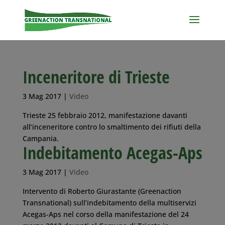
Inceneritore di Trieste
3 Mag 2017
|
Video
Trieste 25 febbraio 2012, manifestazione davanti
all’inceneritore contro lo smaltimento dei rifiuti della
Campania.
Indebitamento Acegas-Aps
3 Mag 2017
|
Video
Intervento di Roberto Giurastante (Greenaction
Transnational) sull’indebitamento della multiservizi
Acegas-Aps nel corso della manifestazione del 24