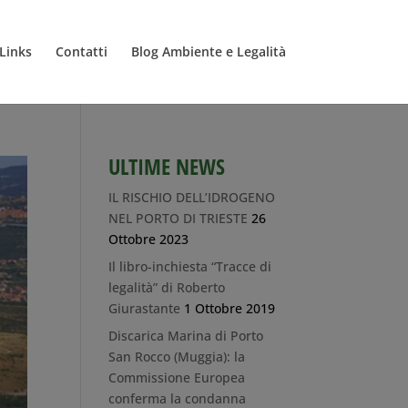
Links
Contatti
Blog Ambiente e Legalità
ULTIME NEWS
IL RISCHIO DELL’IDROGENO
NEL PORTO DI TRIESTE
26
Ottobre 2023
Il libro-inchiesta “Tracce di
legalità” di Roberto
Giurastante
1 Ottobre 2019
Discarica Marina di Porto
San Rocco (Muggia): la
Commissione Europea
conferma la condanna