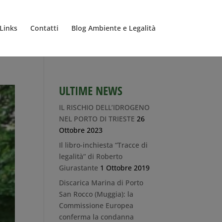
Links
Contatti
Blog Ambiente e Legalità
ULTIME NEWS
IL RISCHIO DELL’IDROGENO
NEL PORTO DI TRIESTE
26
Ottobre 2023
Il libro-inchiesta “Tracce di
legalità” di Roberto
Giurastante
1 Ottobre 2019
Discarica Marina di Porto
San Rocco (Muggia): la
Commissione Europea
conferma la condanna