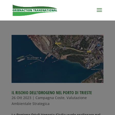
IL RISCHIO DELL’IDROGENO NEL PORTO DI TRIESTE
26 Ott 2023
|
Campagna Coste
,
Valutazione
Ambientale Strategica
La Regione Friuli Venezia Giulia vuole realizzare nel