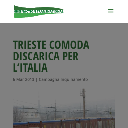
TRIESTE COMODA
DISCARICA PER
L’ITALIA
6 Mar 2013
|
Campagna Inquinamento