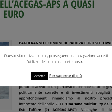
ELL’ACEGAS-APS A QUASI
I EURO
PAGHERANNO I COMUNI DI PADOVA E TRIESTE, OVVE
CITTADINI?
Questo sito utilizza cookie, proseguendo la navigazione accetti
Un disastro da tempo annunciato e nemmeno tr
l'utilizzo dei cookie da parte nostra.
accuratamente nascosto. In effetti il taglio dello st
traguardo dell’indebitamento a mezzo miliardo di Eur
la più grande multiutility del Nord Est, l’
Acegas
Per saperne di più
Accetta
potrebbe raggiungere entro fine anno, è semplicemen
punto di arrivo di un percorso decennale fatto di ges
politicamente corrette e di investimenti sbagliati
approfondimenti rimandiamo al nostro preced
intervento dell’aprile 2011 “
Una sana multiutility del
Est: l’affare (?) ACEGAS-APS
”). Valanghe di de