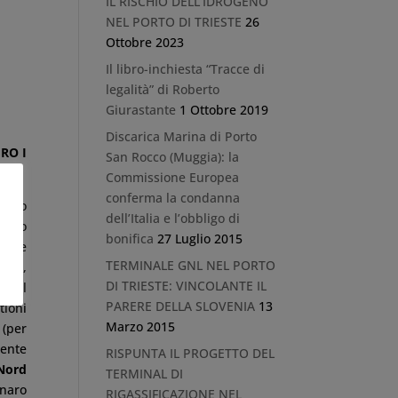
IL RISCHIO DELL’IDROGENO
NEL PORTO DI TRIESTE
26
Ottobre 2023
Il libro-inchiesta “Tracce di
legalità” di Roberto
Giurastante
1 Ottobre 2019
Discarica Marina di Porto
RO I
San Rocco (Muggia): la
Commissione Europea
conferma la condanna
oppo
dell’Italia e l’obbligo di
orico
bonifica
27 Luglio 2015
o che
TERMINALE GNL NEL PORTO
-Aps
,
DI TRIESTE: VINCOLANTE IL
te il
PARERE DELLA SLOVENIA
13
tioni
Marzo 2015
 (per
ente
RISPUNTA IL PROGETTO DEL
 Nord
TERMINAL DI
naro
RIGASSIFICAZIONE NEL