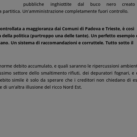
pubbliche inghiottite dal buco nero creat
a partitica. Un’amministrazione completamente fuori controllo.
controllata a maggioranza dai Comuni di Padova e Trieste, è così
ella politica (purtroppo una delle tante). Un perfetto esempio 
iano. Un sistema di raccomandazioni e corruttele. Tutto sotto il
norme debito accumulato, e quali saranno le ripercussioni ambient
tissimo settore dello smaltimento rifiuti, dei depuratori fognari, e 
ebito simile è solo da sperare che i creditori non chiedano di e
di un’altra illusione del ricco Nord Est.