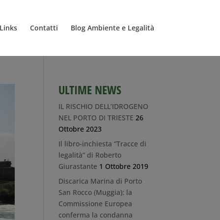
Links
Contatti
Blog Ambiente e Legalità
ULTIME NEWS
IL RISCHIO DELL’IDROGENO
NEL PORTO DI TRIESTE
26
Ottobre 2023
Il libro-inchiesta “Tracce di
legalità” di Roberto
Giurastante
1 Ottobre 2019
Discarica Marina di Porto
San Rocco (Muggia): la
Commissione Europea
conferma la condanna