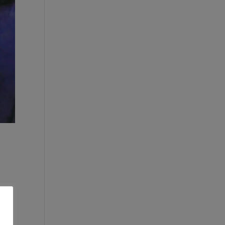
e
tura