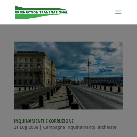
INQUINAMENTI E CORRUZIONE
21 Lug 2008
|
Campagna Inquinamento
,
Inchieste