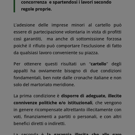
concorrenza e spartendosi i lavori secondo
regole proprie.
L’adesione delle imprese minori al cartello può
essere di partecipazione volontaria in vista di profitti
così garantiti, ma anche di sottomissione forzosa
poiché il rifiuto può comportare l’esclusione di fatto
da qualsiasi lavoro conveniente su piazza.
Per ottenere questi risultati un “
cartello
” degli
appalti ha ovviamente bisogno di due condizioni
fondamentali, ben note dalle cronache italiane e non
solo del martoriato meridione.
La prima condizione è
disporre di adeguate, illecite
connivenze politiche e/o istituzionali
, che vengono
in genere ricompensate altrettanto illecitamente con
voti, finanziamenti a partiti o personali, e con altri
benefici diretti o indiretti.
La seconda è
la garanzia illecita che alle gare