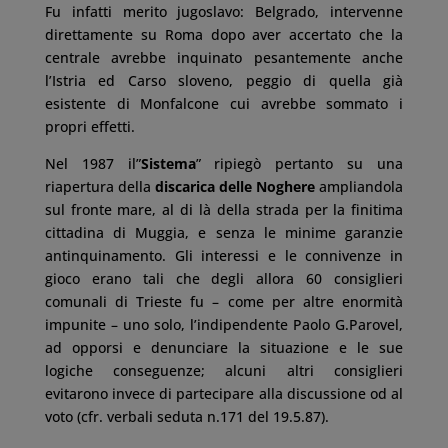
Fu infatti merito jugoslavo: Belgrado, intervenne
direttamente su Roma dopo aver accertato che la
centrale avrebbe inquinato pesantemente anche
l’Istria ed Carso sloveno, peggio di quella già
esistente di Monfalcone cui avrebbe sommato i
propri effetti.
Nel 1987 il”
Sistema
” ripiegò pertanto su una
riapertura della
discarica delle Noghere
ampliandola
sul fronte mare, al di là della strada per la finitima
cittadina di Muggia, e senza le minime garanzie
antinquinamento. Gli interessi e le connivenze in
gioco erano tali che degli allora 60 consiglieri
comunali di Trieste fu – come per altre enormità
impunite – uno solo, l’indipendente Paolo G.Parovel,
ad opporsi e denunciare la situazione e le sue
logiche conseguenze; alcuni altri consiglieri
evitarono invece di partecipare alla discussione od al
voto (cfr. verbali seduta n.171 del 19.5.87).