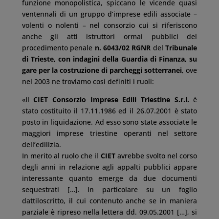
funzione monopolistica, spiccano le vicende quasi
ventennali di un gruppo d’imprese edili associate –
volenti o nolenti – nel consorzio cui si riferiscono
anche gli atti istruttori ormai pubblici del
procedimento penale
n. 6043/02
RGNR
del
Tribunale
di Trieste, con indagini della Guardia di Finanza, su
gare per la costruzione di parcheggi sotterranei
, ove
nel 2003 ne troviamo così definiti i ruoli:
«Il
CIET
Consorzio Imprese Edili Triestine S.r.l.
è
stato costituito il 17.11.1986 ed il 26.07.2001 è stato
posto in liquidazione. Ad esso sono state associate le
maggiori imprese triestine operanti nel settore
dell’edilizia.
In merito al ruolo che il
CIET
avrebbe svolto nel corso
degli anni in relazione agli appalti pubblici appare
interessante quanto emerge da due documenti
sequestrati […]. In particolare su un foglio
dattiloscritto, il cui contenuto anche se in maniera
parziale è ripreso nella lettera dd. 09.05.2001 […], si