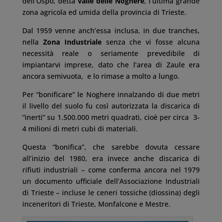
dell’Ospo, detta
valle delle Noghere
, l’ultima grande
zona agricola ed umida della provincia di Trieste.
Dal 1959 venne anch’essa inclusa, in due tranches,
nella
Zona Industriale
senza che vi fosse alcuna
necessità reale o seriamente prevedibile di
impiantarvi imprese, dato che l’area di Zaule era
ancora semivuota, e lo rimase a molto a lungo.
Per “bonificare” le Noghere innalzando di due metri
il livello del suolo fu così autorizzata la discarica di
“inerti” su 1.500.000 metri quadrati, cioè per circa 3-
4 milioni di metri cubi di materiali.
Questa “bonifica”, che sarebbe dovuta cessare
all’inizio del 1980, era invece anche discarica di
rifiuti industriali – come conferma ancora nel 1979
un documento ufficiale dell’Associazione Industriali
di Trieste – incluse le ceneri tossiche (diossina) degli
inceneritori di Trieste, Monfalcone e Mestre.