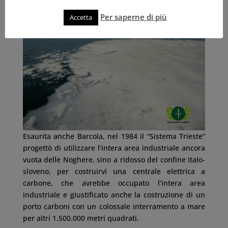
Per saperne di più
Accetta
Esaurita anche Barcola, nel 1984 il “Sistema Trieste”
progettò di utilizzare l’intera area industriale ancora
vuota delle Noghere, sino a ridosso del confine italo-
sloveno, per costruirvi una centrale elettrica a
carbone, che avrebbe occupato l’intera area
industriale e giustificato anche la costruzione di un
porto carboni con un colossale interramento a mare
per altri 1.500.000 metri quadrati.