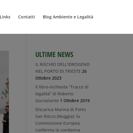
Links
Contatti
Blog Ambiente e Legalità
ULTIME NEWS
IL RISCHIO DELL’IDROGENO
NEL PORTO DI TRIESTE
26
Ottobre 2023
Il libro-inchiesta “Tracce di
legalità” di Roberto
Giurastante
1 Ottobre 2019
Discarica Marina di Porto
San Rocco (Muggia): la
Commissione Europea
conferma la condanna