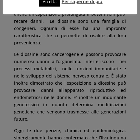
Per saperne di più
Accetta
periodo compreso dai 25 ai 100 anni. Ecco perchè
anche un’esposizione prolungata a bassi livelli puo’
recare danni. Le diossine sono una famiglia di
congeneri. Ognuna di esse ha una ‘impronta’
caratteristica che ci permette di risalire alla loro
provenienza.
Le diossine sono cancerogene e possono provocare
numerosi danni all’organismo. Interferiscono nei
processi metabolici, nelle funzioni immunitarie e
nello sviluppo del sistema nervoso centrale. È stato
inoltre dimostrato che l’esposizione a diossine può
provocare danni all’apparato riproduttivo ed
endometriosi nelle donne. E’ inoltre un inquinante
genotossico in quanto determina modificazioni
genetiche che vengono trasmesse alle generazioni
future.
Oggi le due perizie, chimica ed epidemiologica,
sinergicamente hanno confermato che l’Ilva inquina